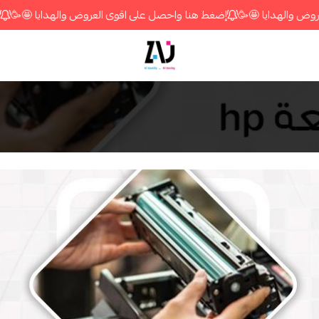
🥳
إضغط هنا واحصل على اقوى العروض والهدايا 🤩🥳
إضغط هنا واحص
متجر زاج ستور