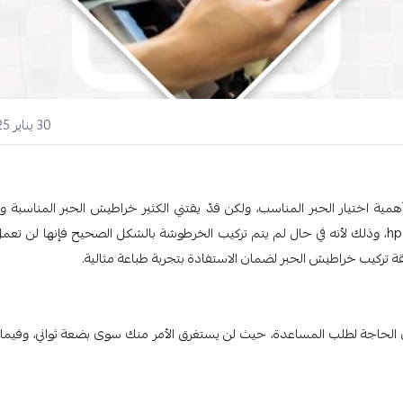
30 يناير 2025
مية اختيار الحبر المناسب، ولكن قدّ يقتني الكثير خراطيش الحبر المناسبة و
يلاحظون خلل في الأداء، وهذا عادةً ما يرتبط بخلل في تركيب حبر طابعة hp، وذلك لأنه في حال لم يتم تركيب الخرطوشة بالشكل الصحيح فإنها لن ت
تركيب خراطيش الحبر لضمان الاستفادة بتجربة طباعة مثالية.
ى الخطوات اللازمة لتركيب حبر طابعة hp بنفسك دون الحاجة لطلب المساعدة، حيث لن يستغرق الأمر منك سوى بضعة ثواني، وفيم