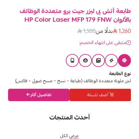
طابعة أتش بى ليزر جيت برو متعددة الوظائف
بالألوان HP Color Laser MFP 179 FNW
1,260
بدلًا من
1,500
متبقي على انتهاء الخصم:
نوع الطابعة
ليزر ملونة متعددة الوظائف (طباعة – نسخ – مسح ضوئي – فاكس)
أضف للسلة
تفاصيل أكثر
أحدث المنتجات
عرض الكل