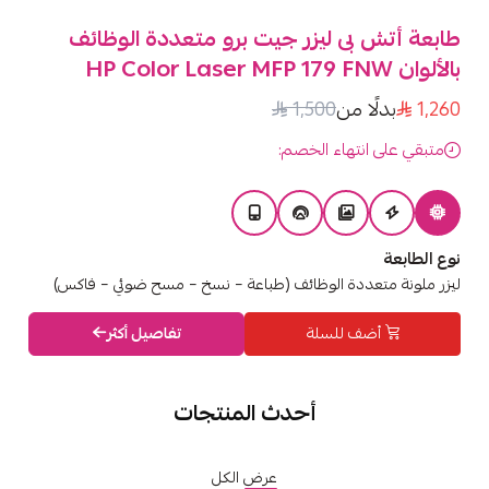
طابعة أتش بى ليزر جيت برو متعددة الوظائف
بالألوان HP Color Laser MFP 179 FNW
1,260
بدلًا من
1,500
متبقي على انتهاء الخصم:
نوع الطابعة
ليزر ملونة متعددة الوظائف (طباعة – نسخ – مسح ضوئي – فاكس)
أضف للسلة
تفاصيل أكثر
أحدث المنتجات
عرض الكل