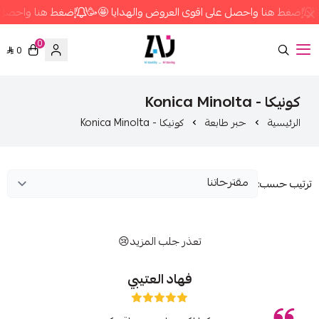
إضغط هنا واحصل على اقوى العروض والهدايا 🤩🥳
إضغط هنا واحصل ع
0
0
متجر زاج ستور
كونيكا - Konica Minolta
الرئيسية
حبر طابعة
كونيكا - Konica Minolta
ترتيب حسب:
تعذر جلب المزيد😢
فهاد العتيبي