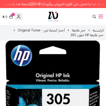
العروض والهدايا 🤩🥳
إضغط هنا واحصل على اقوى العروض والهدايا 🤩
0
0
متجر زاج ستور
أحبار أصلية ليزر - Original Toner
حبر طابعة
الرئيسية
حبر طابعة HP ملون 305