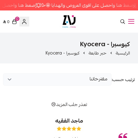
إضغط هنا واحصل على اقوى العروض والهدايا 🤩🥳
إضغط هنا واحصل على
0
0
متجر زاج ستور
كيوسيرا - Kyocera
الرئيسية
حبر طابعة
كيوسيرا - Kyocera
ترتيب حسب:
تعذر جلب المزيد😢
ماجد الفقيه