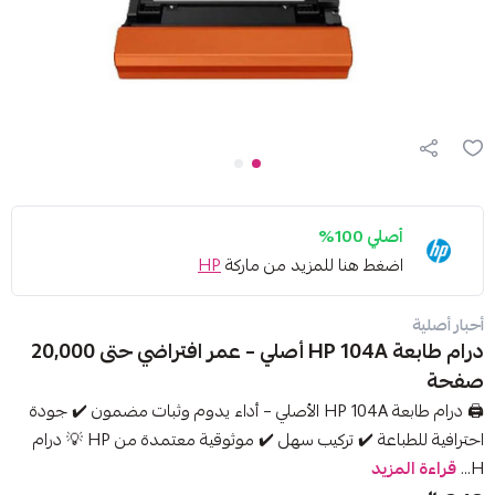
أصلي 100%
اضغط هنا للمزيد من ماركة
HP
أحبار أصلية
درام طابعة HP 104A أصلي – عمر افتراضي حتى 20,000
صفحة
🖨️ درام طابعة HP 104A الأصلي – أداء يدوم وثبات مضمون ✔️ جودة
احترافية للطباعة ✔️ تركيب سهل ✔️ موثوقية معتمدة من HP 💡 درام
H...
قراءة المزيد