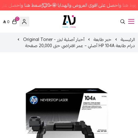
 العروض والهدايا 🤩🥳
إضغط هنا واحصل على اقوى العروض والهدايا 
0
0
متجر زاج ستور
أحبار أصلية ليزر - Original Toner
حبر طابعة
الرئيسية
درام طابعة HP 104A أصلي – عمر افتراضي حتى 20,000 صفحة