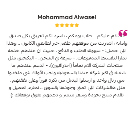
Mohammad Alwasel
السلام عليكم .. طاب يومكم ، باسرد لكم تجربتي بكل صدق
وامانه ، اشتريت من موقعهم طقم حبر لطابعتي الكانون .. وهذا
اللي حصل: - سهولة الطلب و الدفع ، حبيت ان عندهم خدمة
تمارا لتقسيط المدفوعات. - سرعة في الشحن. - البكجنق مثل
منتجات الشركه الام تماماً (احترافيين). - الدعم عندهم ما
شفته في اكبر شركة عندنا بالسعوديه واحب اقولك شي ماخذوا
مني ريال واحد و ارسلوا البديل من بكره فوراً وعلى نفقتهم .
مثل هالشركات اللي اتمنى وجودها بالسوق .. تحترم العميل و
تقدم منتج بجودة وسعر متميز و دعمهم يفوق توقعاتك :)