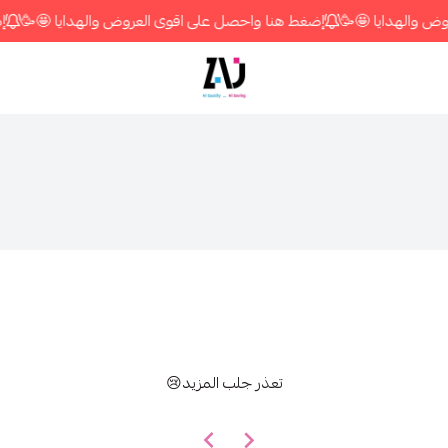
 والهدايا 🤩🥳
إضغط هنا واحصل على اقوى العروض والهدايا 🤩🥳
إض
متجر زاج ستور
تعذر جلب المزيد😢